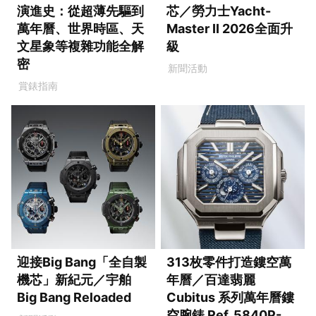
演進史：從超薄先驅到
芯／勞力士Yacht-
萬年曆、世界時區、天
Master II 2026全面升
文星象等複雜功能全解
級
密
新聞活動
賞錶指南
迎接Big Bang「全自製
313枚零件打造鏤空萬
機芯」新紀元／宇舶
年曆／百達翡麗
Big Bang Reloaded
Cubitus 系列萬年曆鏤
空腕錶 Ref. 5840P-